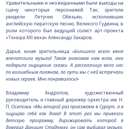
Удивительными и неожиданными были выходы на
сцену некоторых персонажей. Так, зрители
увидели Летучих Обезьян, исполнивших
английскую пиратскую песню, Великого Гудвина, в
роли которого был ведущий солист арт-проекта
«Тенора ХХI века» Александр Захаров.
Дарья, юная зрительница:
«Большего всего меня
впечатлила музыка! Такая знакомая нам всем, она
подарила ощущение сказки. А рассказчица вела нас
по волшебным полянам, по пути мы с ней встречали
новых героев. Мне понравилось!»
Владимир Андропов, художественный
руководитель и главный дирижёр оркестра им. Н.
П. Осипова:
«Мы второй раз приезжаем в Сургут, а я
ощущаю себя как дома! В этот раз мы привезли
детскую программу, дирижировать которой я
доверил Даниилу Стаднюку, он сам выбирал музыку,