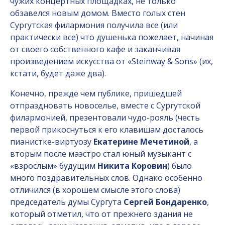
чужих концертных площадках, не только
обзавелся новым домом. Вместо голых стен
Сургутская филармония получила все (или
практически все) что душенька пожелает, начиная
от своего собственного кафе и заканчивая
произведением искусства от «Steinway & Sons» (их,
кстати, будет даже два).
Конечно, прежде чем публике, пришедшей
отпраздновать новоселье, вместе с Сургутской
филармонией, презентовали чудо-рояль (честь
первой прикоснуться к его клавишам досталось
пианистке-виртуозу
Екатерине Мечетиной
, а
вторым после маэстро стал юный музыкант с
«взрослым» будущим
Никита Коровин
) было
много поздравительных слов. Однако особенно
отличился (в хорошем смысле этого слова)
председатель думы Сургута
Сергей Бондаренко
,
который отметил, что от прежнего здания не