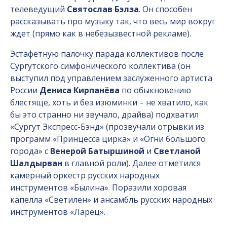
телеведущий
Святослав Бэлза
. Он способен
рассказывать про музыку так, что весь мир вокруг
ждет (прямо как в небезызвестной рекламе).
Эстафетную палочку парада коллективов после
Сургутского симфонического коллектива (он
выступил под управлением заслуженного артиста
России
Дениса Кирпанёва
по обыкновению
блестяще, хоть и без изюминки – не хватило, как
бы это странно ни звучало, драйва) подхватил
«Сургут Экспресс-Бэнд» (прозвучали отрывки из
программ «Принцесса цирка» и «Огни большого
города» с
Венерой Батыршиной
и
Светланой
Шалдырван
в главной роли). Далее отметился
камерный оркестр русских народных
инструментов «Былина». Поразили хоровая
капелла «Светилен» и ансамбль русских народных
инструментов «Ларец».