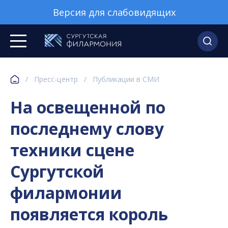
Версия для слабовидящих
/
Пресс-центр
/
Публикации в СМИ
На освещенной по
последнему слову
техники сцене
Сургутской
филармонии
появляется король