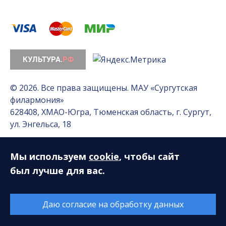
© 2026. Все права защищены. МАУ «Сургутская
филармония»
628408, ХМАО-Югра, Тюменская область, г. Сургут,
ул. Энгельса, 18
Мы используем
cookie
, чтобы сайт
Разработка сайта — Интернет-лаборатория
«Делиссимо»
был лучше для вас.
Обслуживание сайта —
А1 Интернет-Эксперт
Даю согласие на обработку данных