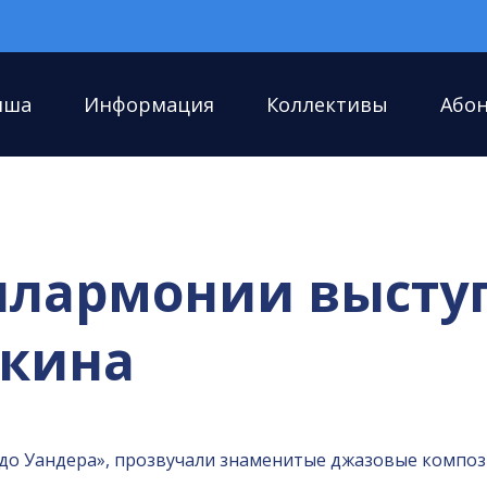
иша
Информация
Коллективы
Або
филармонии высту
мкина
 до Уандера», прозвучали знаменитые джазовые компо