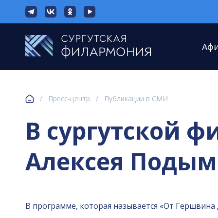
Аф
/
Пресс-центр
/
Публикации в СМИ
В сургутской 
Алексея Поды
В программе, которая называется «От Гершвина