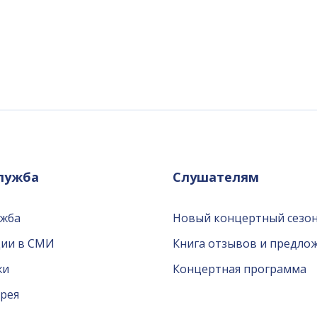
служба
Слушателям
ужба
Новый концертный сезон
ции в СМИ
Книга отзывов и предло
жи
Концертная программа
рея