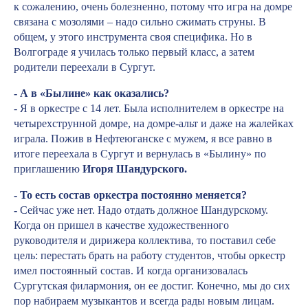
к сожалению, очень болезненно, потому что игра на домре
связана с мозолями – надо сильно сжимать струны. В
общем, у этого инструмента своя специфика. Но в
Волгограде я училась только первый класс, а затем
родители переехали в Сургут.
- А в «Былине» как оказались?
- Я в оркестре с 14 лет. Была исполнителем в оркестре на
четырехструнной домре, на домре-альт и даже на жалейках
играла. Пожив в Нефтеюганске с мужем, я все равно в
итоге переехала в Сургут и вернулась в «Былину» по
приглашению
Игоря Шандурского.
- То есть состав оркестра постоянно меняется?
-
Сейчас уже нет. Надо отдать должное Шандурскому.
Когда он пришел в качестве художественного
руководителя и дирижера коллектива, то поставил себе
цель: перестать брать на работу студентов, чтобы оркестр
имел постоянный состав. И когда организовалась
Сургутская филармония, он ее достиг. Конечно,
мы до сих
пор набираем музыкантов и всегда рады новым лицам.