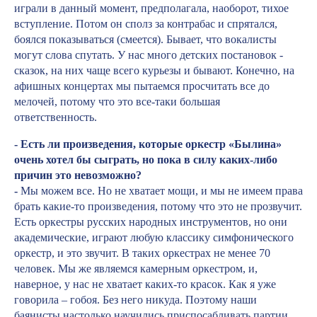
играли в данный момент, предполагала, наоборот, тихое
вступление. Потом он сполз за контрабас и спрятался,
боялся показываться (смеется). Бывает, что вокалисты
могут слова спутать. У нас много детских постановок -
сказок, на них чаще всего курьезы и бывают. Конечно, на
афишных концертах мы пытаемся просчитать все до
мелочей, потому что это все-таки большая
ответственность.
- Есть ли произведения, которые оркестр «Былина»
очень хотел бы сыграть, но пока в силу каких-либо
причин это невозможно?
-
Мы можем все. Но не хватает мощи, и мы не имеем права
брать какие-то произведения, потому что это не прозвучит.
Есть оркестры русских народных инструментов, но они
академические, играют любую классику симфонического
оркестр, и это звучит. В таких оркестрах не менее 70
человек. Мы же являемся камерным оркестром, и,
наверное, у нас не хватает каких-то красок. Как я уже
говорила – гобоя. Без него никуда. Поэтому наши
баянисты настолько научились приспосабливать партии,