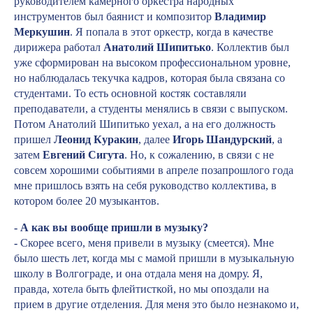
руководителем камерного оркестра народных
инструментов был баянист и композитор
Владимир
Меркушин
. Я попала в этот оркестр, когда в качестве
дирижера работал
Анатолий Шипитько
. Коллектив был
уже сформирован на высоком профессиональном уровне,
но наблюдалась текучка кадров, которая была связана со
студентами. То есть основной костяк составляли
преподаватели, а студенты менялись в связи с выпуском.
Потом Анатолий Шипитько уехал, а на его должность
пришел
Леонид Куракин
, далее
Игорь Шандурский
, а
затем
Евгений Сигута
. Но, к сожалению, в связи с не
совсем хорошими событиями в апреле позапрошлого года
мне пришлось взять на себя руководство коллектива, в
котором более 20 музыкантов.
- А как вы вообще пришли в музыку?
-
Скорее всего, меня привели в музыку (смеется). Мне
было шесть лет, когда мы с мамой пришли в музыкальную
школу в Волгограде, и она отдала меня на домру. Я,
правда, хотела быть флейтисткой, но мы опоздали на
прием в другие отделения. Для меня это было незнакомо и,