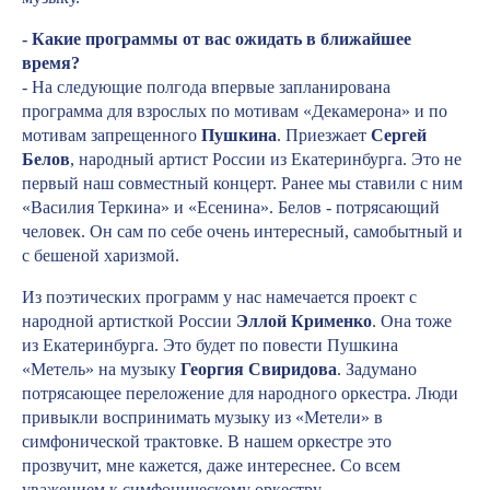
- Какие программы от вас ожидать в ближайшее
время?
- На следующие полгода впервые запланирована
программа для взрослых по мотивам «Декамерона» и по
мотивам запрещенного
Пушкина
. Приезжает
Сергей
Белов
, народный артист России из Екатеринбурга. Это не
первый наш совместный концерт. Ранее мы ставили с ним
«Василия Теркина» и «Есенина». Белов - потрясающий
человек. Он сам по себе очень интересный, самобытный и
с бешеной харизмой.
Из поэтических программ у нас намечается проект с
народной артисткой России
Эллой Крименко
. Она тоже
из Екатеринбурга. Это будет по повести Пушкина
«Метель» на музыку
Георгия Свиридова
. Задумано
потрясающее переложение для народного оркестра. Люди
привыкли воспринимать музыку из «Метели» в
симфонической трактовке. В нашем оркестре это
прозвучит, мне кажется, даже интереснее. Со всем
уважением к симфоническому оркестру.