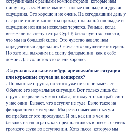
сотрудничаем с разными композиторами, которые нам
пишут музыку. Новое здание – новые площадки и другие
ощущения. Это хорошо и не очень. На сегодняшний день у
нас репетиции и концерты проходят на одной площадке и
ощущение новизны несколько теряется. Раньше, когда
выезжали на сцену театра СурГУ, было чувство радости,
что мы на большой сцене. Это чувство давало нам
определенный адреналин. Сейчас это ощущение потеряно.
Но зато мы выходим на сцену филармонии, как к себе
домой. Для солистов это очень хорошо.
-Случались ли какие-нибудь чрезвычайные ситуации
или курьезные случаи на концертах?
-
Порванные струны, но этого уже никто не замечает.
Обычно это нормальная ситуация. Вот только лишь бы
струны не рвались у контрабаса, потому что контрабасист
у нас один. Бывает, что вступят не туда. Было такое на
филармоническом уроке. Мы резко поменяли пьесу, а
контрабасист это прослушал. И он, как ни в чем не
бывало, начал играть, как предполагалось в пьесе - с очень
громкого звука во вступлении. Хотя пьеса, которую мы