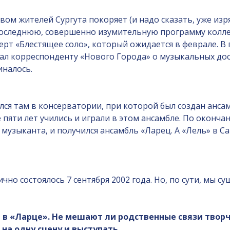
вом жителей Сургута покоряет (и надо сказать, уже из
последнюю, совершенно изумительную программу колле
рт «Блестящее соло», который ожидается в феврале. В
ал корреспонденту «Нового Города» о музыкальных до
иналось.
чился там в консерватории, при которой был создан анс
пяти лет учились и играли в этом ансамбле. По оконча
 музыканта, и получился ансамбль «Ларец. А «Лель» в С
но состоялось 7 сентября 2002 года. Но, по сути, мы сущ
т в «Ларце». Не мешают ли родственные связи тво
на одну сцену и выступать.