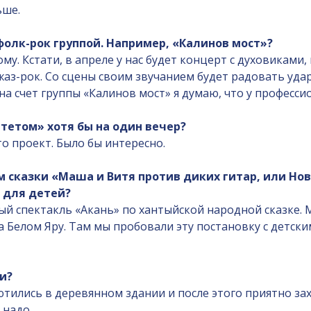
ьше.
фолк-рок группой. Например, «Калинов мост»?
му. Кстати, в апреле у нас будет концерт с духовиками
джаз-рок. Со сцены своим звучанием будет радовать удар
А на счет группы «Калинов мост» я думаю, что у профес
ртетом» хотя бы на один вечер?
то проект. Было бы интересно.
м сказки «Маша и Витя против диких гитар, или Н
 для детей?
ный спектакль «Акань» по хантыйской народной сказке. 
а Белом Яру. Там мы пробовали эту постановку с детски
и?
 ютились в деревянном здании и после этого приятно за
 надо.