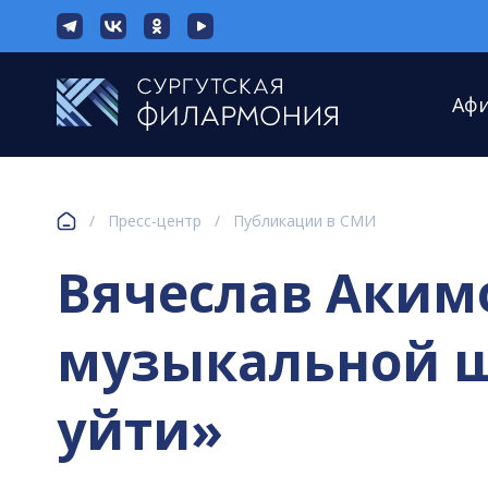
Аф
/
Пресс-центр
/
Публикации в СМИ
Вячеслав Акимо
музыкальной шк
уйти»