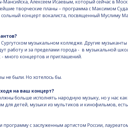
-Мансийска, Алексеем Исаевым, который сейчас в Моск
нейшие творческие планы – программа с Максимом Суда
ет сольный концерт вокалиста, посвященный Муслиму Ма
кантов?
 - в Сургутском музыкальном колледже. Другие музыкан
дут работу и за пределами города - в музыкальной шко
 - много концертов и приглашений.
ы не были. Но хотелось бы.
иходя на ваш концерт?
олжны больше исполнять народную музыку, но у нас как-
м для детей, музыки из мультиков и кинофильмов, ест
али программу с заслуженным артистом России, лауреат