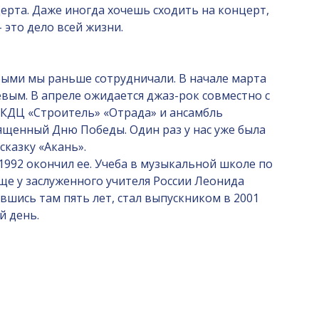
ерта. Даже иногда хочешь сходить на концерт,
 это дело всей жизни.
орыми мы раньше сотрудничали. В начале марта
ым. В апреле ожидается джаз-рок совместно с
ГКДЦ «Строитель» «Отрада» и ансамбль
вященный Дню Победы. Один раз у нас уже была
сказку «Акань».
 1992 окончил ее. Учеба в музыкальной школе по
лище у заслуженного учителя России Леонида
вшись там пять лет, стал выпускником в 2001
ей день.