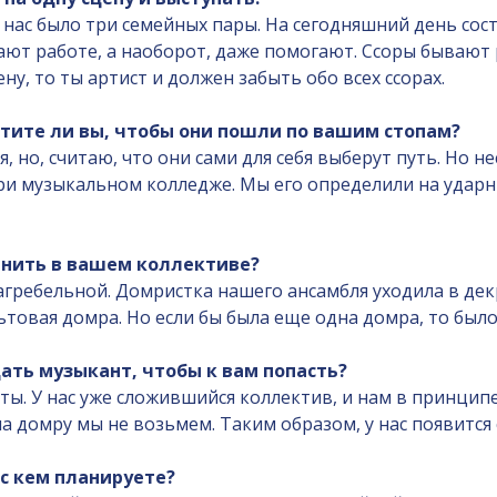
 нас было три семейных пары. На сегодняшний день сост
ют работе, а наоборот, даже помогают. Ссоры бывают ре
ну, то ты артист и должен забыть обо всех ссорах.
хотите ли вы, чтобы они пошли по вашим стопам?
, но, считаю, что они сами для себя выберут путь. Но н
и музыкальном колледже. Мы его определили на ударны
енить в вашем коллективе?
гребельной. Домристка нашего ансамбля уходила в декре
альтовая домра. Но если бы была еще одна домра, то был
ать музыкант, чтобы к вам попасть?
сты. У нас уже сложившийся коллектив, и нам в принцип
на домру мы не возьмем. Таким образом, у нас появится
 с кем планируете?