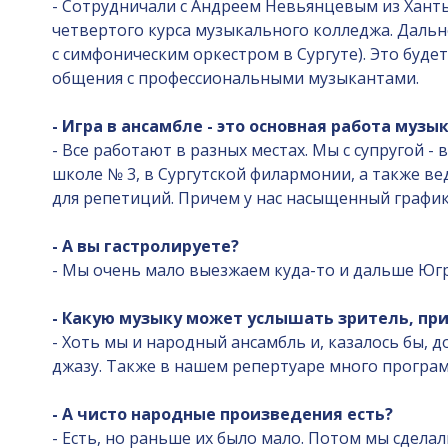
- Сотрудничали с Андреем Невьянцевым из Ханты
четвертого курса музыкального колледжа. Даль
с симфоническим оркестром в Сургуте). Это буд
общения с профессиональными музыкантами.
- Игра в ансамбле - это основная работа музы
- Все работают в разных местах. Мы с супругой
школе № 3, в Сургутской филармонии, а также ве
для репетиций. Причем у нас насыщенный график
- А вы гастролируете?
- Мы очень мало выезжаем куда-то и дальше Югр
- Какую музыку может услышать зритель, пр
- Хоть мы и народный ансамбль и, казалось бы, д
джазу. Также в нашем репертуаре много програм
- А чисто народные произведения есть?
- Есть, но раньше их было мало. Потом мы сдел