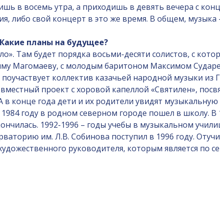
шь в восемь утра, а приходишь в девять вечера с конц
я, либо свой концерт в это же время. В общем, музыка -
 Какие планы на будущее?
ло». Там будет порядка восьми-десяти солистов, с кот
му Магомаеву, с молодым баритоном Максимом Сударев
 поучаствует коллектив казачьей народной музыки из 
совместный проект с хоровой капеллой «Святилен», пос
А в конце года дети и их родители увидят музыкальную 
В 1984 году в родном северном городе пошел в школу. В
 окончилась. 1992-1996 – годы учебы в музыкальном учи
ваторию им. Л.В. Собинова поступил в 1996 году. Отучи
 художественного руководителя, которым является по с