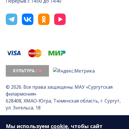
Перерыв с 14:00 до 14:40
© 2026. Все права защищены. МАУ «Сургутская
филармония»
628408, ХМАО-Югра, Тюменская область, г. Сургут,
ул. Энгельса, 18
Мы используем
cookie
, чтобы сайт
Разработка сайта — Интернет-лаборатория