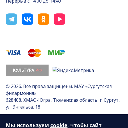
Перерыв с 14:00 до 14:40
© 2026. Все права защищены. МАУ «Сургутская
филармония»
628408, ХМАО-Югра, Тюменская область, г. Сургут,
ул. Энгельса, 18
Мы используем
cookie
, чтобы сайт
Разработка сайта — Интернет-лаборатория