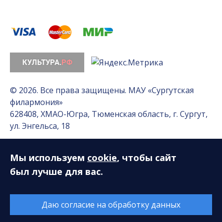
© 2026. Все права защищены. МАУ «Сургутская
филармония»
628408, ХМАО-Югра, Тюменская область, г. Сургут,
ул. Энгельса, 18
Мы используем
cookie
, чтобы сайт
Разработка сайта — Интернет-лаборатория
«Делиссимо»
был лучше для вас.
Обслуживание сайта —
А1 Интернет-Эксперт
Даю согласие на обработку данных