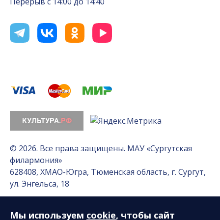
Перерыв с 14:00 до 14:40
© 2026. Все права защищены. МАУ «Сургутская
филармония»
628408, ХМАО-Югра, Тюменская область, г. Сургут,
ул. Энгельса, 18
Мы используем
cookie
, чтобы сайт
Разработка сайта — Интернет-лаборатория