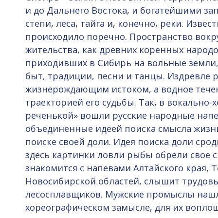
и до Дальнего Востока, и богатейшими зап
степи, леса, тайга и, конечно, реки. Изве
происходило поречно. Пространство вокр
жительства, как древних коренных народов
приходивших в Сибирь на вольные земли,
быт, традиции, песни и танцы. Издревле 
жизнерождающим истоком, а водное течен
траекторией его судьбы. Так, в вокально-
реченькой» вошли русские народные нап
объединенные идеей поиска смысла жизни
поиске своей доли. Идея поиска доли ср
здесь картинки ловли рыбы обрели свое 
знакомится с напевами Алтайского края, Т
Новосибирской областей, слышит трудов
лесосплавщиков. Мужские промыслы нашл
хореографическом замысле, для их воплощ