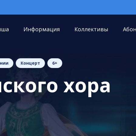
иша
Информация
Коллективы
Або
онии
Концерт
6+
ского хора