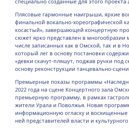
специально созданные для этого проекта а
Плясовые гармонные наигрыши, яркие во
финальной вокально-хореографической ка
косастый», завершающей концертную про
сюжет ярко представлен в многообразии 
числе записанных как в Омской, так и в Н
который лег в основу постановки содержи
«девки скачут-пляшут, поджав ручки под се
основу реконструкции танцевально-сцени
Премьерные показы программы «Наследни
2022 года на сцене Концертного зала Омс
премьерную программу, в рамках гастроль
жители Урала и Поволжья. Новая програ
информационную огласку и восхищенные 
ней представителей власти и культурного