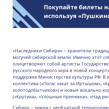
Покупайте билеты н
используя «Пушкинс
«Наследники Сибири» – хранители тради
могучей сибирской земли. Именно этот с
олицетворяют собой артисты Государстве
русского народного хора в новой концерт
поддержке Министерства культуры РФ. В е
коллектива («Погас закат за Иртышом», «
золотодобытчиков») и новые вокально-х
(«Крутиха», «Улошные припевки», «Над реч
Сибирь – земли с необъятной территорие