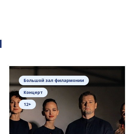
я
Большой зал филармонии
Концерт
12+