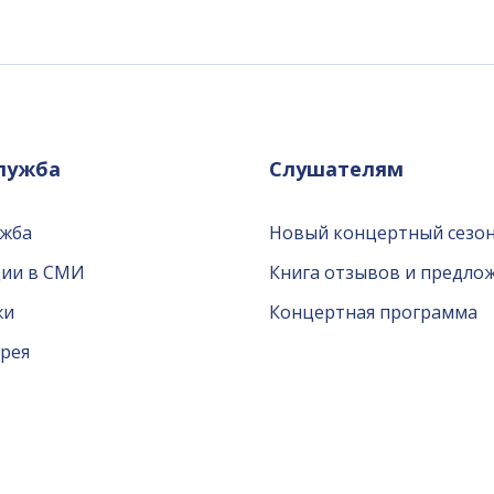
служба
Слушателям
ужба
Новый концертный сезон
ции в СМИ
Книга отзывов и предло
жи
Концертная программа
рея