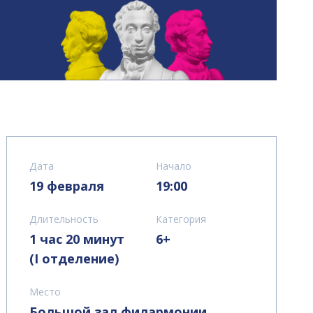
Дата
Начало
19 февраля
19:00
Длительность
Категория
1 час 20 минут
6+
(I отделение)
Место
Большой зал филармонии