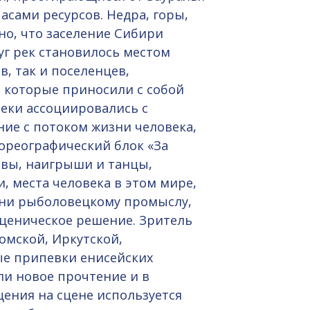
асами ресурсов. Недра, горы,
стно, что заселение Сибири
уг рек становилось местом
, так и поселенцев,
 которые приносили с собой
реки ассоциировались с
ие с потоком жизни человека,
хореографический блок «За
евы, наигрыши и танцы,
, места человека в этом мире,
одни рыболовецкому промыслу,
сценическое решение. Зритель
омской, Иркутской,
ые припевки енисейских
и новое прочтение и в
ения на сцене используется