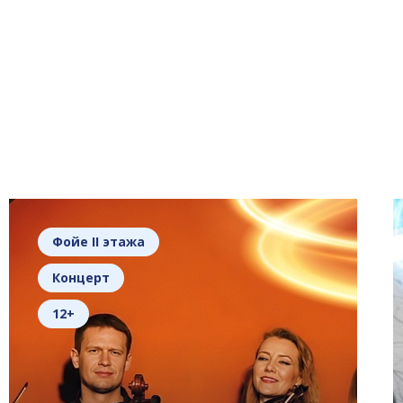
Фойе II этажа
Концерт
12+