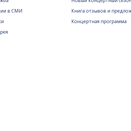
ужба
Новый концертный сезон
ции в СМИ
Книга отзывов и предло
жи
Концертная программа
рея