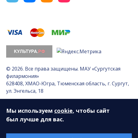
© 2026. Все права защищены. МАУ «Сургутская
филармония»
628408, ХМАО-Югра, Тюменская область, г. Сургут,
ул. Энгельса, 18
Мы используем
cookie
, чтобы сайт
Разработка сайта — Интернет-лаборатория
«Делиссимо»
был лучше для вас.
Обслуживание сайта —
А1 Интернет-Эксперт