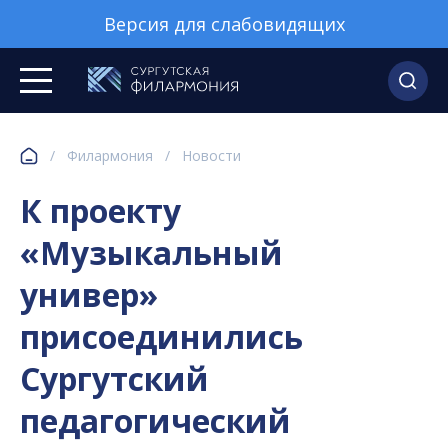
Версия для слабовидящих
/
Филармония
/
Новости
К проекту
«Музыкальный
универ»
присоединились
Сургутский
педагогический