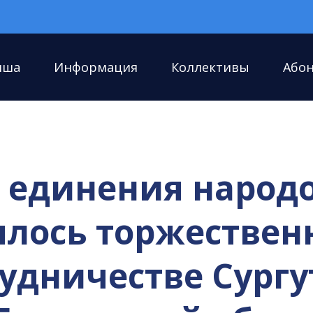
иша
Информация
Коллективы
Або
я единения народ
ялось торжестве
рудничестве Сург