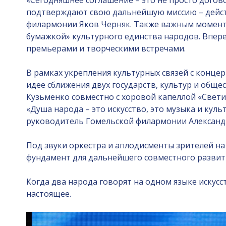
«Сегодняшнее соглашение – это не просто догово
подтверждают свою дальнейшую миссию – действ
филармонии Яков Черняк. Также важным моментом
бумажкой» культурного единства народов. Впер
премьерами и творческими встречами.
В рамках укрепления культурных связей с конц
идее сближения двух государств, культур и общ
Кузьменко совместно с хоровой капеллой «Свети
«Душа народа – это искусство, это музыка и кул
руководитель Гомельской филармонии Александ
Под звуки оркестра и аплодисменты зрителей н
фундамент для дальнейшего совместного развит
Когда два народа говорят на одном языке искусс
настоящее.