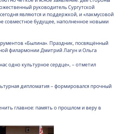
лютно чёткое и ясное заявление: две стороны
дожественный руководитель Сургутской
сегодня являются и поддержкой, и «лакмусовой
ое совместное будущее, наполненное новыми
струментов «Былина». Праздник, посвящённый
тной филармонии Дмитрий Лагун и Ольга
 нас одно культурное сердце», – отметил
ультурная дипломатия – формировался прочный
енить главное: память о прошлом и веру в