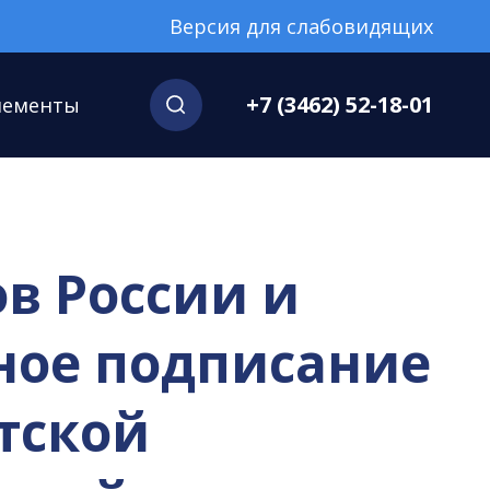
Версия для слабовидящих
+7 (3462) 52-18-01
нементы
ов России и
нное подписание
утской