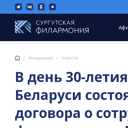
Аф
/
Филармония
/
Новости
В день 30-лети
Беларуси состо
договора о сот