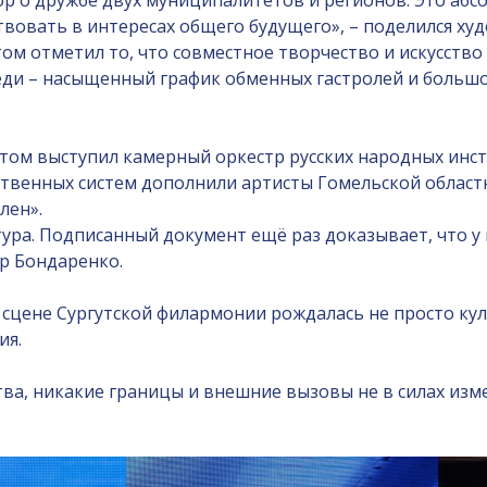
р о дружбе двух муниципалитетов и регионов. Это абсо
овать в интересах общего будущего», – поделился ху
 отметил то, что совместное творчество и искусство 
еди – насыщенный график обменных гастролей и больш
ертом выступил камерный оркестр русских народных ин
ественных систем дополнили артисты Гомельской облас
лен».
ьтура. Подписанный документ ещё раз доказывает, что у
р Бондаренко.
а сцене Сургутской филармонии рождалась не просто к
ия.
тва, никакие границы и внешние вызовы не в силах изм