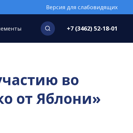
Версия для слабовидящих
+7 (3462) 52-18-01
нементы
участию во
ко от Яблони»