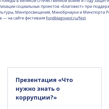
 Победы в Великой Отечественной войне и Году защитн
изации социальных проектов «Благовест» при поддерж
льтуры, Минпросвещения, Минобрнауки и Минспорта Ро
е — на сайте фестиваля
fondblagovest.ru/fest
и
Презентация «Что
нужно знать о
коррупции?»