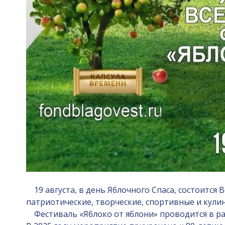
19 августа, в день Яблочного Спаса, состоится 
патриотические, творческие, спортивные и кули
Фестиваль «Яблоко от яблони» проводится в рам