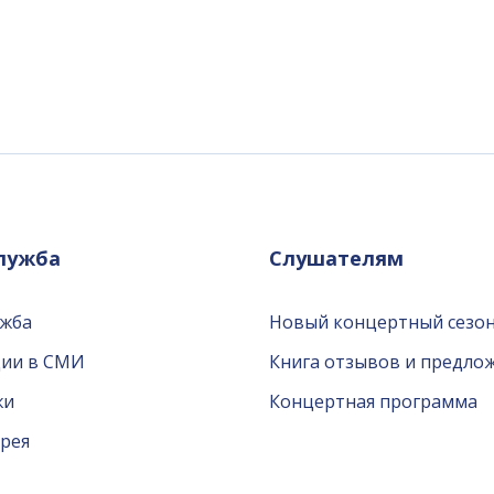
служба
Слушателям
ужба
Новый концертный сезон
ции в СМИ
Книга отзывов и предло
жи
Концертная программа
рея