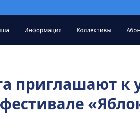
иша
Информация
Коллективы
Або
та приглашают к 
фестивале «Ябло