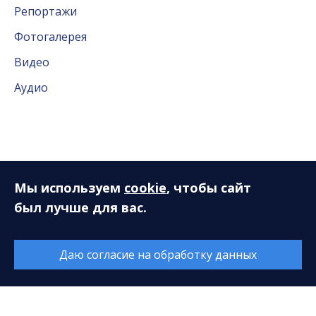
Репортажи
Фотогалерея
Видео
Аудио
Слушателям
Мы используем
cookie
, чтобы сайт
был лучше для вас.
Новый концертный сезон. Опрос
Книга отзывов и предложений
Даю согласие на обработку данных
Концертная программа