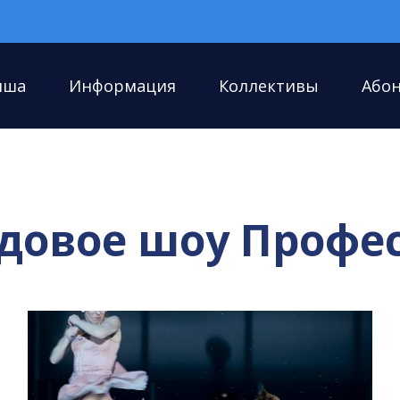
иша
Информация
Коллективы
Або
Ледовое шоу Проф