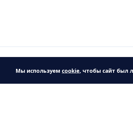
Мы используем
cookie
, чтобы сайт был 
Информация
Пресс-
О филармонии
Пресс-сл
Основные сведения
Публика
Концертные залы
Репорта
Проекты
Фотогале