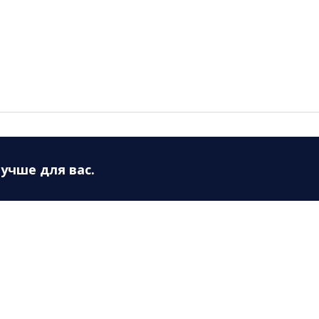
лучше для вас.
служба
Слушателям
ужба
Новый концертный сезон
ции в СМИ
Книга отзывов и предло
жи
Концертная программа
рея