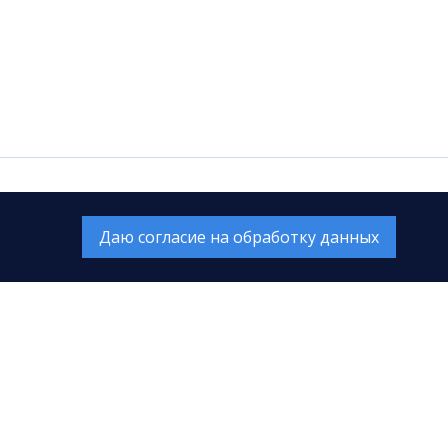
Даю согласие на обработку данных
Муниципальное автономное
учреждение «Сургутская
филармония»
. Опрос
жений
628408, ХМАО-Югра, Тюменская
область, г. Сургут, ул. Энгельса, 18
E-mail: