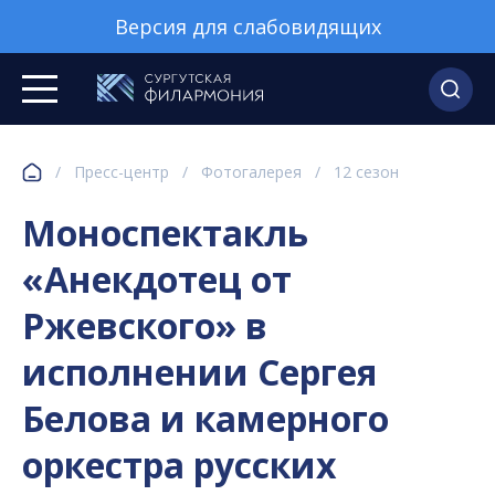
Версия для слабовидящих
/
Пресс-центр
/
Фотогалерея
/
12 сезон
Моноспектакль
«Анекдотец от
Ржевского» в
исполнении Сергея
Белова и камерного
оркестра русских