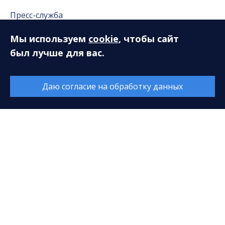
Пресс-служба
Публикации в СМИ
Мы используем
cookie
, чтобы сайт
Репортажи
был лучше для вас.
Фотогалерея
Даю согласие на обработку данных
Видео
Аудио
Слушателям
Новый концертный сезон. Опрос
Книга отзывов и предложений