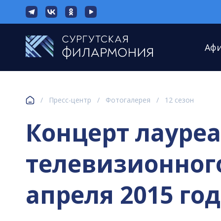
Аф
/
Пресс-центр
/
Фотогалерея
/
12 сезон
Концерт лауре
телевизионног
апреля 2015 год