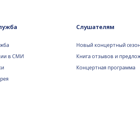
служба
Слушателям
ужба
Новый концертный сезон
ции в СМИ
Книга отзывов и предло
жи
Концертная программа
рея