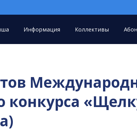
иша
Информация
Коллективы
Або
атов Международ
о конкурса «Щелк
а)