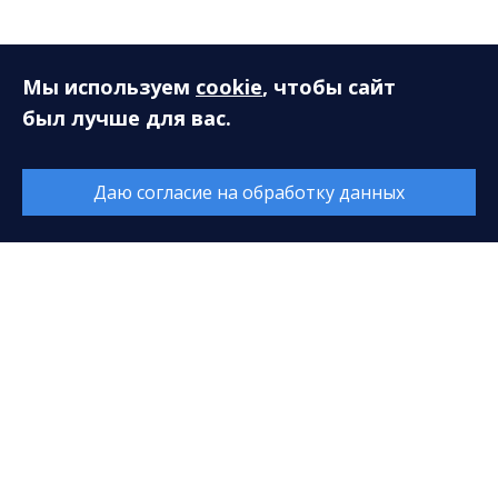
Мы используем
cookie
, чтобы сайт
был лучше для вас.
Даю согласие на обработку данных
© 2026. Все права защищены. МАУ «Сургутская
филармония»
628408, ХМАО-Югра, Тюменская область, г. Сургут,
ул. Энгельса, 18
Разработка сайта — Интернет-лаборатория
«Делиссимо»
Обслуживание сайта —
А1 Интернет-Эксперт