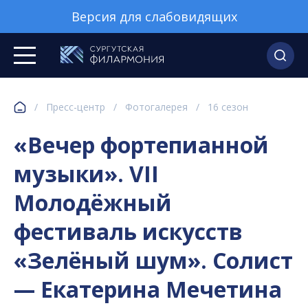
Версия для слабовидящих
/
Пресс-центр
/
Фотогалерея
/
16 сезон
«Вечер фортепианной
музыки». VII
Молодёжный
фестиваль искусств
«Зелёный шум». Солист
— Екатерина Мечетина