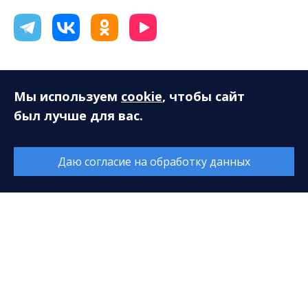
Мы используем
cookie
, чтобы сайт
был лучше для вас.
Даю согласие на обработку данных
© 2026. Все права защищены. МАУ «Сургутская
филармония»
628408, ХМАО-Югра, Тюменская область, г. Сургут,
ул. Энгельса, 18
Разработка сайта — Интернет-лаборатория
«Делиссимо»