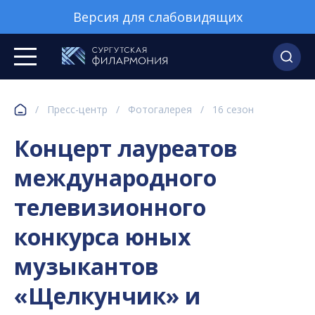
Версия для слабовидящих
/
Пресс-центр
/
Фотогалерея
/
16 сезон
Концерт лауреатов
международного
телевизионного
конкурса юных
музыкантов
«Щелкунчик» и