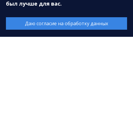
был лучше для вас.
Новый концертный сезон. Опрос
Книга отзывов и предложений
Даю согласие на обработку данных
Концертная программа
Муниципальное автономное учреждение
«Сургутская филармония»
628408, ХМАО-Югра, Тюменская область, г. Сургут,
ул. Энгельса, 18
E-mail:
sfcenter@mail.ru