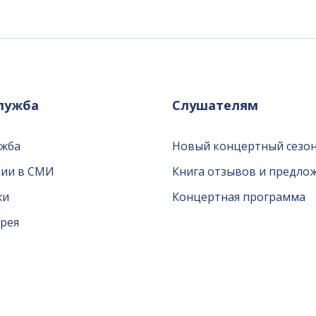
служба
Слушателям
ужба
Новый концертный сезон
ции в СМИ
Книга отзывов и предло
жи
Концертная программа
рея