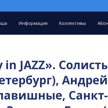
иша
Информация
Коллективы
Або
 in JAZZ». Солист
Петербург), Андре
лавишные, Санкт-