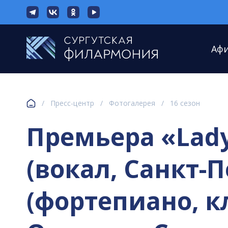
Аф
/
Пресс-центр
/
Фотогалерея
/
16 сезон
Премьера «Lady
(вокал, Санкт-
(фортепиано, к