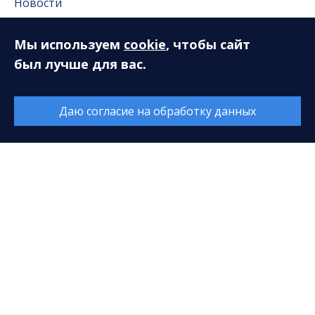
Новости
Новости Сургута
Мы используем
cookie
, чтобы сайт
Антикоррупционная деятельность
был лучше для вас.
Часто задаваемые вопросы
Даю согласие на обработку данных
Пресс-служба
Пресс-служба
Публикации в СМИ
Репортажи
Фотогалерея
Видео