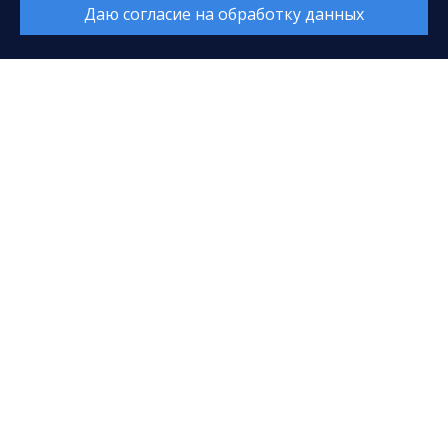
Даю согласие на обработку данных
E-mail:
sfcenter@mail.ru
Касса:
+7 (3462) 52-18-01
+7 (3462) 52-18-02
Время работы:
Каждый день с 9:00 до 20:00
Перерыв с 14:00 до 14:40