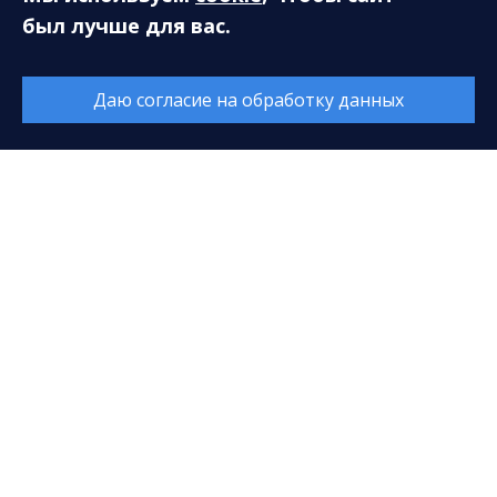
был лучше для вас.
628408, ХМАО-Югра, Тюменская область, г. Сургут,
ул. Энгельса, 18
Даю согласие на обработку данных
E-mail:
sfcenter@mail.ru
Касса:
+7 (3462) 52-18-01
+7 (3462) 52-18-02
Время работы:
Каждый день с 9:00 до 20:00
Перерыв с 14:00 до 14:40