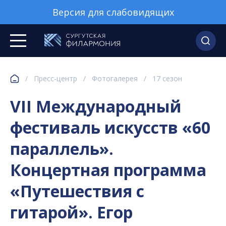
Версия для слабовидящих
/
Пресс-центр
/
Фотогалерея
/
17 сезон
VII Международный
фестиваль искусств «60
параллель».
Концертная программа
«Путешествия с
гитарой». Егор