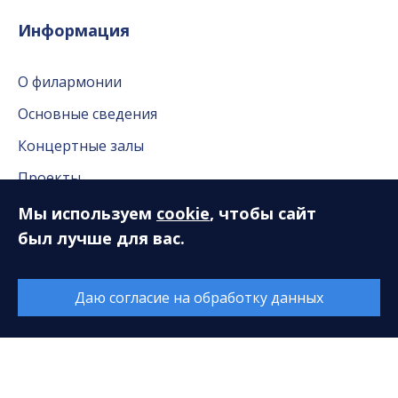
Информация
О филармонии
Основные сведения
Концертные залы
Проекты
Контакты
Мы используем
cookie
, чтобы сайт
был лучше для вас.
Документы
Независимая оценка качества
Даю согласие на обработку данных
Публичные доклады
Нас благодарят
Вакансии