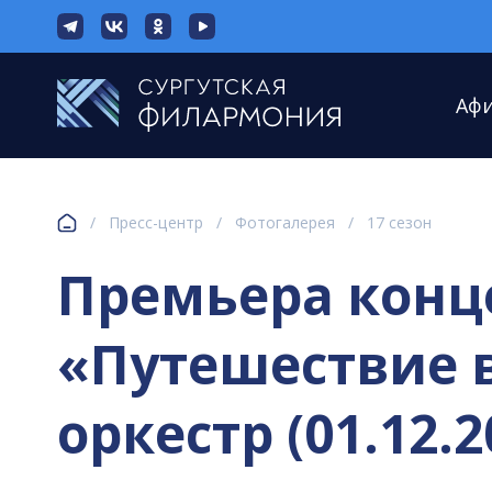
Аф
/
Пресс-центр
/
Фотогалерея
/
17 сезон
Премьера конц
«Путешествие 
оркестр (01.12.20