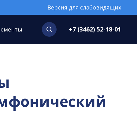
Версия для слабовидящих
+7 (3462) 52-18-01
нементы
мы
имфонический