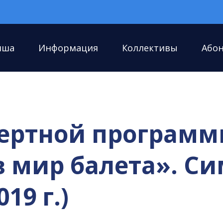
иша
Информация
Коллективы
Або
ертной програм
в мир балета». С
19 г.)