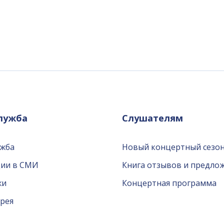
служба
Слушателям
ужба
Новый концертный сезон
ции в СМИ
Книга отзывов и предло
жи
Концертная программа
рея