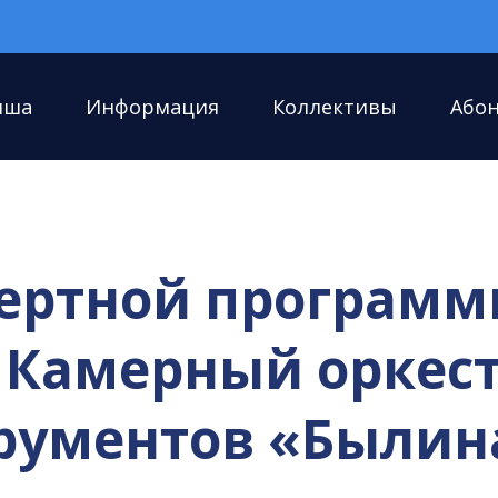
иша
Информация
Коллективы
Або
ертной програм
 Камерный оркест
ументов «Былина» 