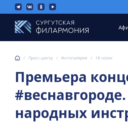
Аф
/
Пресс-центр
/
Фотогалерея
/
18 сезон
Премьера конц
#веснавгороде.
народных инстр