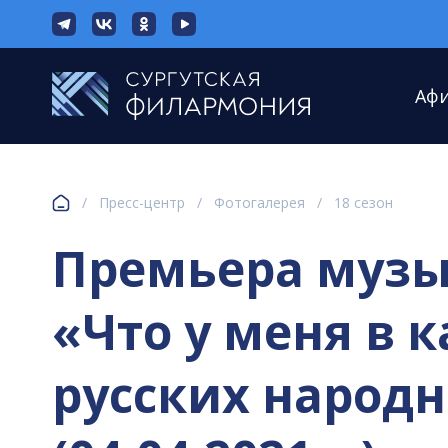
Аф
/
Пресс-центр
/
Фотогалерея
/
18 сезон
Премьера музы
«Что у меня в 
русских народ