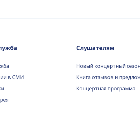
служба
Слушателям
ужба
Новый концертный сезон
ции в СМИ
Книга отзывов и предло
жи
Концертная программа
рея