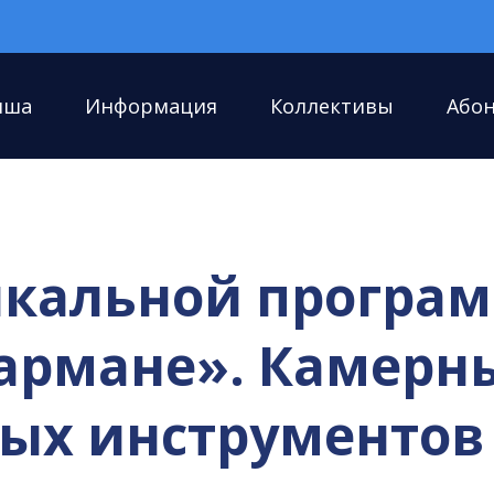
иша
Информация
Коллективы
Або
кальной програм
кармане». Камерн
ных инструментов