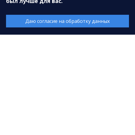
был лучше для вас.
Время работы:
Каждый день с 9:00 до 20:00
Даю согласие на обработку данных
Перерыв с 14:00 до 14:40
© 2026. Все права защищены. МАУ «Сургутская
филармония»
628408, ХМАО-Югра, Тюменская область, г. Сургут,