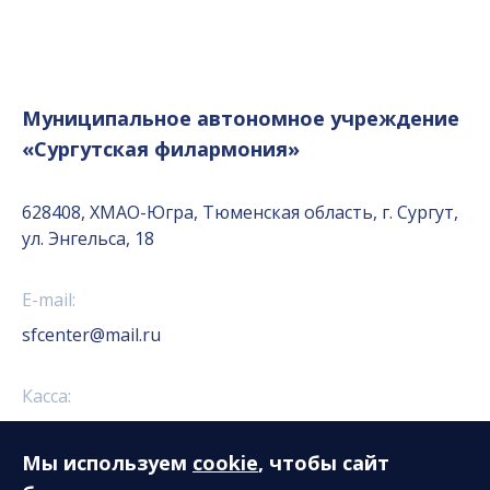
Муниципальное автономное учреждение
«Сургутская филармония»
628408, ХМАО-Югра, Тюменская область, г. Сургут,
ул. Энгельса, 18
E-mail:
sfcenter@mail.ru
Касса:
+7 (3462) 52-18-01
+7 (3462) 52-18-02
Мы используем
cookie
, чтобы сайт