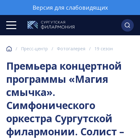
Версия для слабовидящих
/
Пресс-центр
/
Фотогалерея
/
19 сезон
Премьера концертной
программы «Магия
смычка».
Симфонического
оркестра Сургутской
филармонии. Солист –