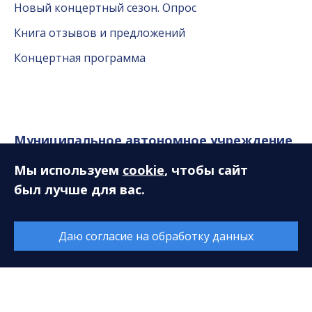
Новый концертный сезон. Опрос
Книга отзывов и предложений
Концертная программа
Муниципальное автономное учреждение
«Сургутская филармония»
Мы используем
cookie
, чтобы сайт
был лучше для вас.
628408, ХМАО-Югра, Тюменская область, г. Сургут,
ул. Энгельса, 18
Даю согласие на обработку данных
E-mail:
sfcenter@mail.ru