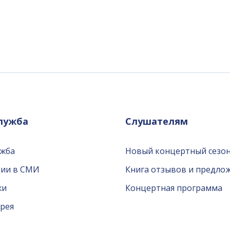
служба
Слушателям
ужба
Новый концертный сезон
ции в СМИ
Книга отзывов и предло
жи
Концертная программа
рея