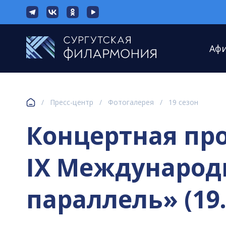
Аф
/
Пресс-центр
/
Фотогалерея
/
19 сезон
Концертная пр
IX Международ
параллель» (19.1