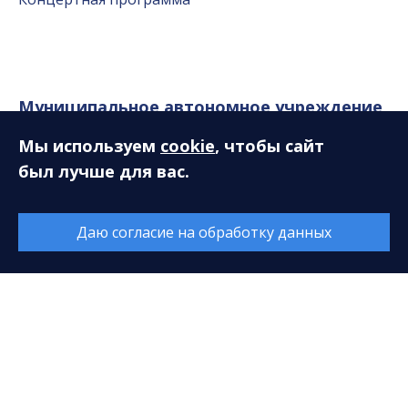
Муниципальное автономное учреждение
«Сургутская филармония»
Мы используем
cookie
, чтобы сайт
был лучше для вас.
628408, ХМАО-Югра, Тюменская область, г. Сургут,
ул. Энгельса, 18
Даю согласие на обработку данных
E-mail:
sfcenter@mail.ru
Касса:
+7 (3462) 52-18-01
+7 (3462) 52-18-02