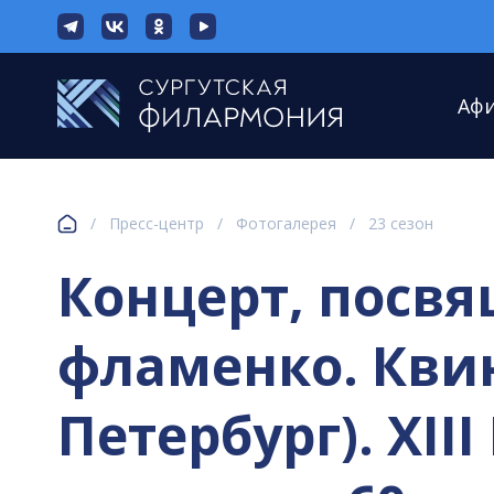
Аф
/
Пресс-центр
/
Фотогалерея
/
23 сезон
Концерт, посв
фламенко. Квинт
Петербург). XI