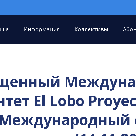
иша
Информация
Коллективы
Або
ященный Междун
ет El Lobo Proyect
II Международный