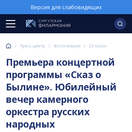
Версия для слабовидящих
/
Пресс-центр
/
Фотогалерея
/
23 сезон
Премьера концертной
программы «Сказ о
Былине». Юбилейный
вечер камерного
оркестра русских
народных