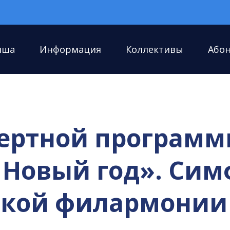
иша
Информация
Коллективы
Або
ертной програм
 Новый год». Си
кой филармонии (2