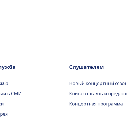
служба
Слушателям
ужба
Новый концертный сезон
ции в СМИ
Книга отзывов и предло
жи
Концертная программа
рея