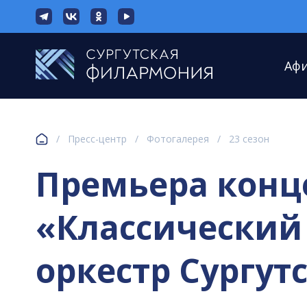
Аф
/
Пресс-центр
/
Фотогалерея
/
23 сезон
Премьера конц
«Классический
оркестр Сургутс