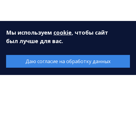
Слушателям
Мы используем
cookie
, чтобы сайт
был лучше для вас.
Новый концертный сезон. Опрос
Книга отзывов и предложений
Даю согласие на обработку данных
Концертная программа
Муниципальное автономное учреждение
«Сургутская филармония»
628408, ХМАО-Югра, Тюменская область, г. Сургут,
ул. Энгельса, 18