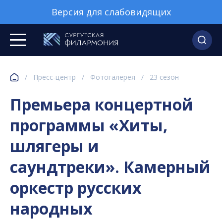
Версия для слабовидящих
/
Пресс-центр
/
Фотогалерея
/
23 сезон
Премьера концертной
программы «Хиты,
шлягеры и
саундтреки». Камерный
оркестр русских
народных