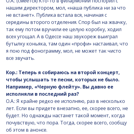
О.А.: (смеется) Кто-то в филармонии поспорил с
нашим директором, мол, «наша публика ни за что
не встанет». Публика встала вся, начиная с
середины второго отделения. Спор был на жвачку,
так ему потом вручили ее целую коробку, ходил
всех угощал. А в Одессе наш звукореж выиграл
бутылку коньяка, там один «профи» настаивал, что
я пою под фонограмму, мол, не может так чисто
все звучать.
Кор.: Теперь я собираюсь на второй концерт,
чтобы услышать те песни, которых не было.
Например, «Черную флейту». Вы давно ее
исполняли в последний раз?
О.А.: Я крайне редко ее исполняю, раз в несколько
лет. Если вы придете внезапно, ее, скорее всего, не
будет. Но однажды настанет такой момент, когда
почувствую, что пора. Тогда, скорее всего, сообщу
об этом в анонсе.