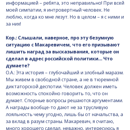
информацией – ребята, это неправильно! При всей
моей симпатии, я интровертный человек. Не
люблю, когда ко мне лезут. Но в целом – я с ними и
за них!
Кор.: Слышали, наверное, про эту безумную
ситуацию с Макаревичем, что его призывают
лишить наград за высказывания, которые он
сделал в адрес российской политики… Что
думаете?
О.А.: Эта история – глубочайший и злобный маразм.
Мы живем в свободной стране, а не в тюремной
диктаторской деспотии. Человек должен иметь
возможность спокойно говорить то, что он
думает. Спорные вопросы решаются аргументами.
А награды вообще-то дают не за трусливую
лояльность чему угодно, лишь бы от начальства, а
за вклад в разум страны. Макаревич, я считаю,
много хорошего сделал, неважно, интересуюсь я