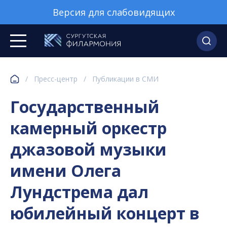
Версия для слабовидящих
/
Пресс-центр
/
Публикации в СМИ
​Государственный
камерный оркестр
джазовой музыки
имени Олега
Лундстрема дал
юбилейный концерт в