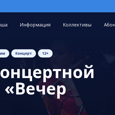
иша
Информация
Коллективы
Або
нии
Концерт
12+
концертной
 «Вечер