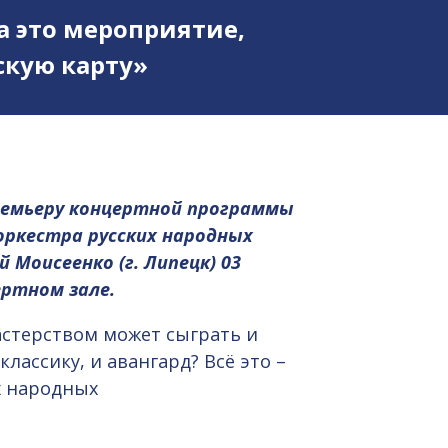
а это мероприятие,
кую карту»
ремьеру концертной программы
оркестра русских народных
Моисеенко (г. Липецк) 03
ертном зале.
астерством может сыграть и
ассику, и авангард? Всё это –
х народных