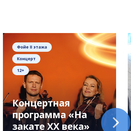
Фойе II этажа
Концерт
12+
Концертная
программа «На
закате XX века»