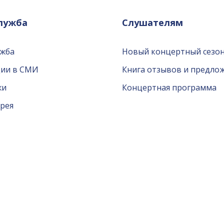
служба
Слушателям
ужба
Новый концертный сезон
ции в СМИ
Книга отзывов и предло
жи
Концертная программа
рея