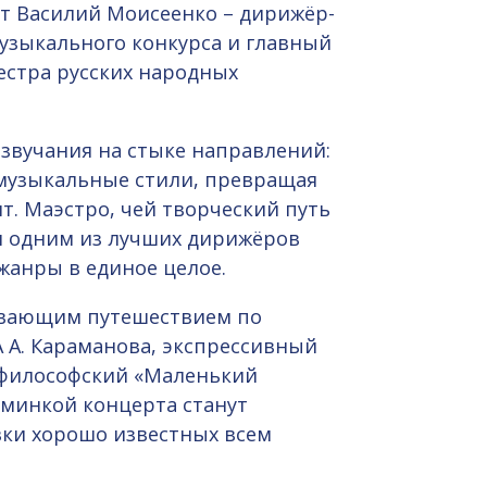
ет Василий Моисеенко – дирижёр-
музыкального конкурса и главный
естра русских народных
 звучания на стыке направлений:
музыкальные стили, превращая
. Маэстро, чей творческий путь
ан одним из лучших дирижёров
анры в единое целое.
ывающим путешествием по
 А. Караманова, экспрессивный
е философский «Маленький
юминкой концерта станут
ки хорошо известных всем