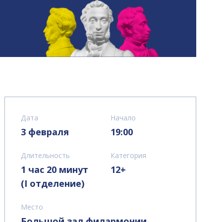
Дата
Начало
3 февраля
19:00
Длительность
Категория
1 час 20 минут
12+
(I отделение)
Место
Большой зал филармонии