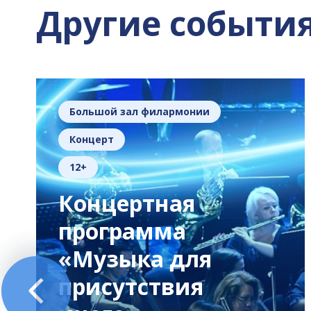
Другие событи
Большой зал филармонии
Концерт
12+
Концертная
программа
«Музыка для
присутствия