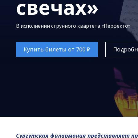
свечах»
В исполнении струнного квартета «Перфекто»
Купить билеты от 700 ₽
Подробн
Сургутская филармония представляет п