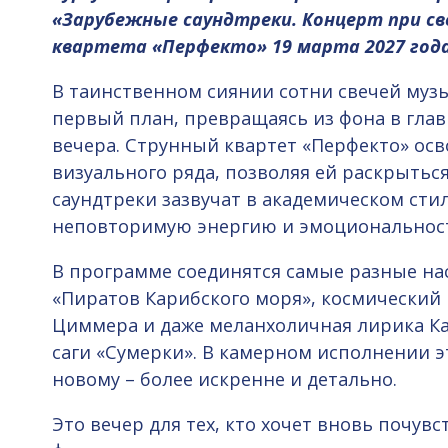
«Зарубежные саундтреки. Концерт при св
квартета «Перфекто» 19 марта 2027 года в
В таинственном сиянии сотни свечей муз
первый план, превращаясь из фона в гла
вечера. Струнный квартет «Перфекто» ос
визуального ряда, позволяя ей раскрытьс
саундтреки зазвучат в академическом стил
неповторимую энергию и эмоциональност
В программе соединятся самые разные н
«Пиратов Карибского моря», космический
Циммера и даже меланхоличная лирика Ка
саги «Сумерки». В камерном исполнении э
новому – более искренне и детально.
Это вечер для тех, кто хочет вновь почу