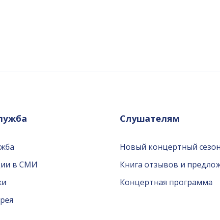
служба
Слушателям
ужба
Новый концертный сезон
ции в СМИ
Книга отзывов и предло
жи
Концертная программа
рея