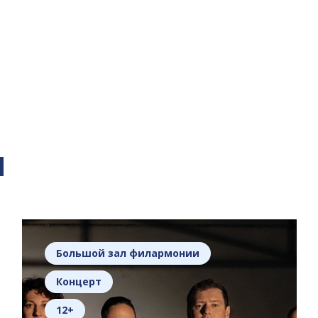
я
Большой зал филармонии
Концерт
12+