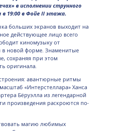
ечах» в исполнении струнного
 19:00 в Фойе II этажа.
ыка больших экранов выходит на
вное действующее лицо всего
вободит киномузыку от
я в новой форме. Знаменитые
е, сохраняя при этом
ь оригинала.
астроения: авантюрные ритмы
 масштаб «Интерстеллара» Ханса
ртера Бёруэлла из легендарной
ти произведения раскроются по-
вствовать магию любимых