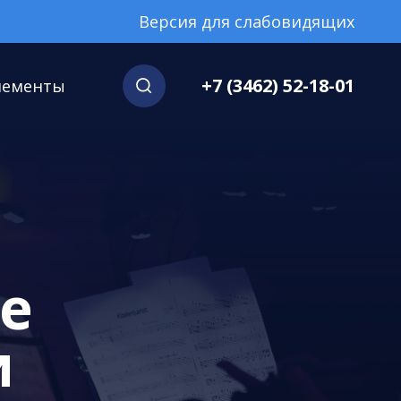
Версия для слабовидящих
+7 (3462) 52-18-01
нементы
е
и