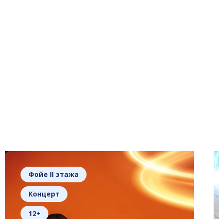
Фойе II этажа
Концерт
12+