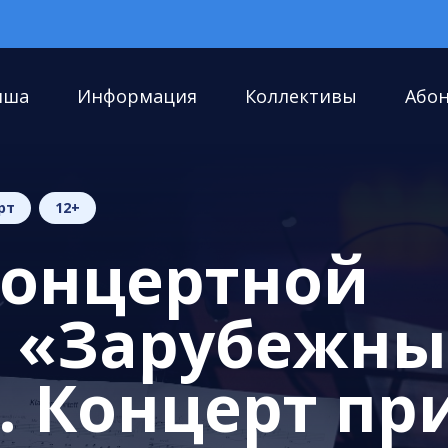
иша
Информация
Коллективы
Або
рт
12+
концертной
 «Зарубежны
. Концерт пр