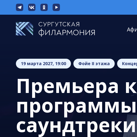
Аф
19 марта 2027, 19:00
Фойе II этажа
Конце
Премьера 
программы
саундтреки