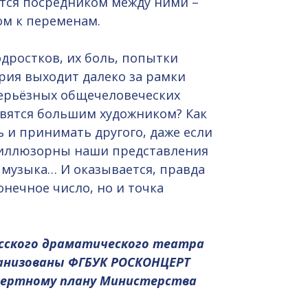
тся посредником между ними –
ом к переменам.
дростков, их боль, попытки
ия выходит далеко за рамки
серьёзных общечеловеческих
новятся большим художником? Как
 и принимать другого, даже если
о иллюзорны наши представления
, музыка… И оказывается, правда
конечное число, но и точка
усского драматического театра
ганизованы ФГБУК РОСКОНЦЕРТ
нцертному плану Министерства