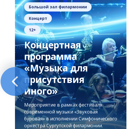
Большой зал филармонии
Концерт
12+
Концертная
программа
«Музыка для
присутствия
иного»
Мероприятие в рамках фестиваля
современной музыки «Звуковая
буровая» в исполнении Симфонического
оркестра Сургутской филармонии.