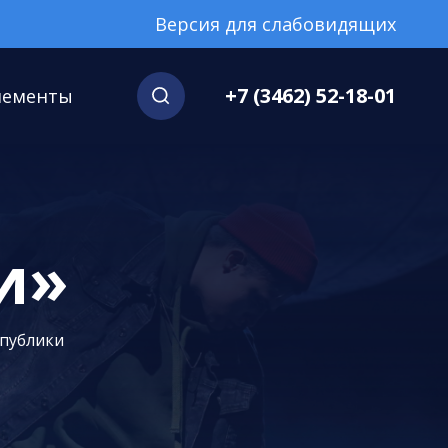
Версия для слабовидящих
+7 (3462) 52-18-01
нементы
и»
спублики