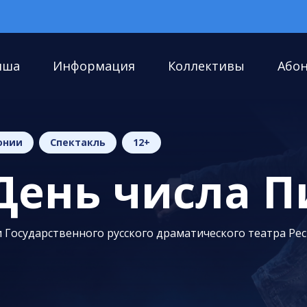
иша
Информация
Коллективы
Або
онии
Спектакль
12+
День числа П
 Государственного русского драматического театра Ре