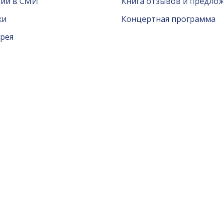
ции в СМИ
Книга отзывов и предло
жи
Концертная программа
рея