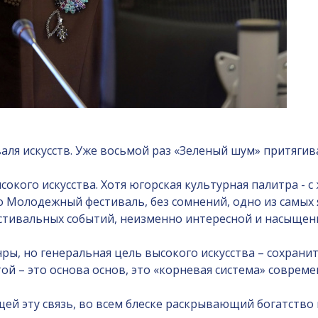
валя искусств. Уже восьмой раз «Зеленый шум» притяги
сокого искусства. Хотя югорская культурная палитра - 
Но Молодежный фестиваль, без сомнений, одно из самы
естивальных событий, неизменно интересной и насыщен
нры, но генеральная цель высокого искусства – сохрани
й – это основа основ, это «корневая система» совреме
щей эту связь, во всем блеске раскрывающий богатство