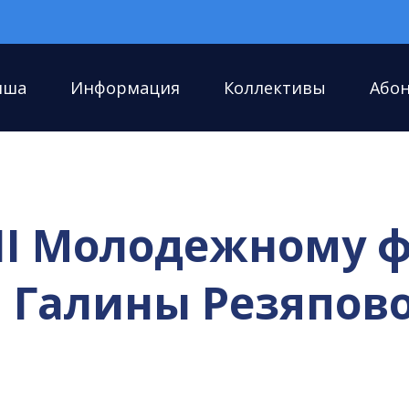
иша
Информация
Коллективы
Або
III Молодежному 
 Галины Резяпов