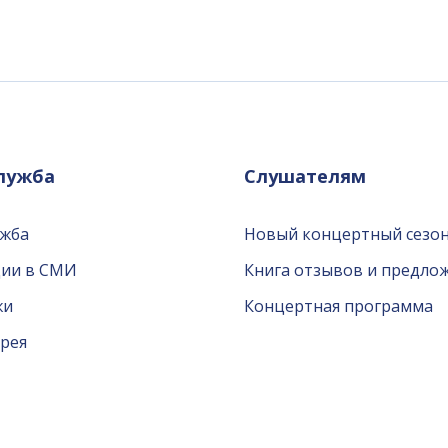
служба
Слушателям
ужба
Новый концертный сезон
ции в СМИ
Книга отзывов и предло
жи
Концертная программа
рея