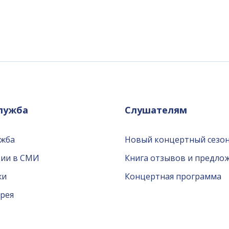
служба
Слушателям
ужба
Новый концертный сезон
ции в СМИ
Книга отзывов и предло
жи
Концертная программа
рея