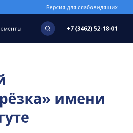
Версия для слабовидящих
+7 (3462) 52-18-01
нементы
й
ерёзка» имени
гуте