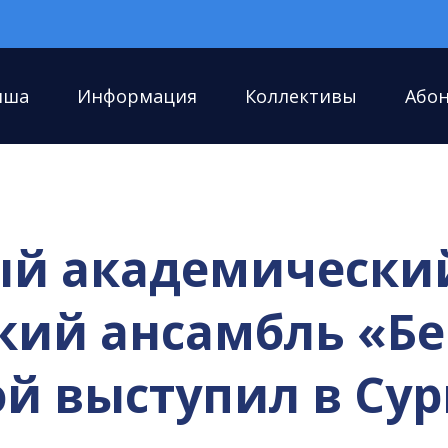
иша
Информация
Коллективы
Або
ый академически
кий ансамбль «Б
й выступил в Сур