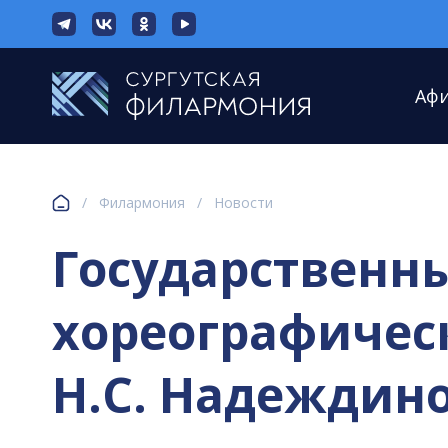
Аф
/
Филармония
/
Новости
Государственн
хореографичес
Н.С. Надеждино