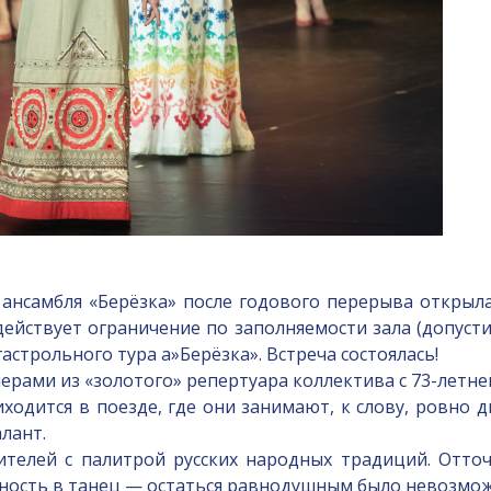
нсамбля «Берёзка» после годового перерыва открыла
 действует ограничение по заполняемости зала (допуст
астрольного тура а»Берёзка». Встреча состоялась!
рами из «золотого» репертуара коллектива с 73-летней
дится в поезде, где они занимают, к слову, ровно дв
лант.
телей с палитрой русских народных традиций. Отточ
нность в танец — остаться равнодушным было невозм