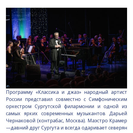
Программу «Классика и джаз» народный артист
России представил совместно с Симфоническим
оркестром Сургутской филармонии и одной из
самых ярких современных музыкантов Дарьей
Чернаковой (контрабас, Москва). Маэстро Крамер
—давний друг Сургута и всегда одаривает северян