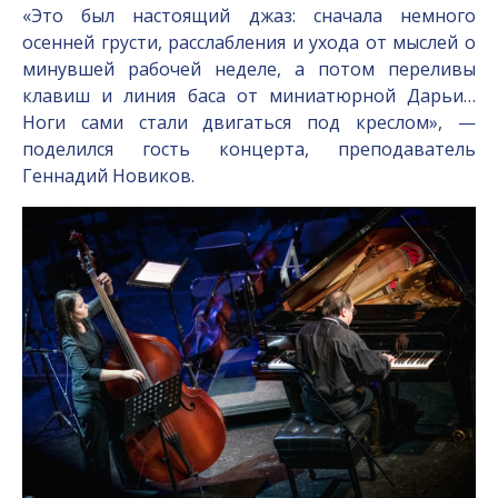
«Это был настоящий джаз: сначала немного
осенней грусти, расслабления и ухода от мыслей о
минувшей рабочей неделе, а потом переливы
клавиш и линия баса от миниатюрной Дарьи…
Ноги сами стали двигаться под креслом», —
поделился гость концерта, преподаватель
Геннадий Новиков.