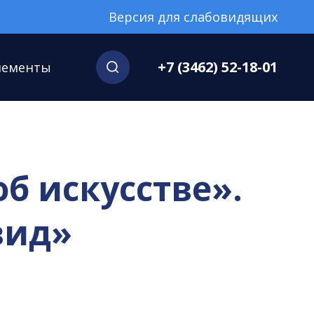
Версия для слабовидящих
+7 (3462) 52-18-01
нементы
б искусстве».
вид»