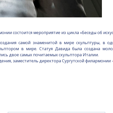
монии состоится мероприятие из цикла «Беседы об искус
создания самой знаменитой в мире скульптуры, в о
льптором в мире. Статуя Давида была создана мол
лись двое самых почитаемых скульптора Италии.
дения, заместитель директора Сургутской филармонии 
и