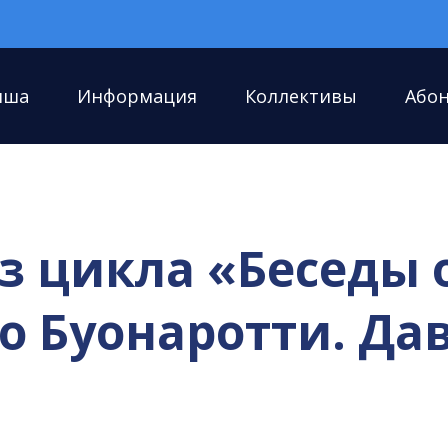
иша
Информация
Коллективы
Або
 цикла «Беседы о
 Буонаротти. Да