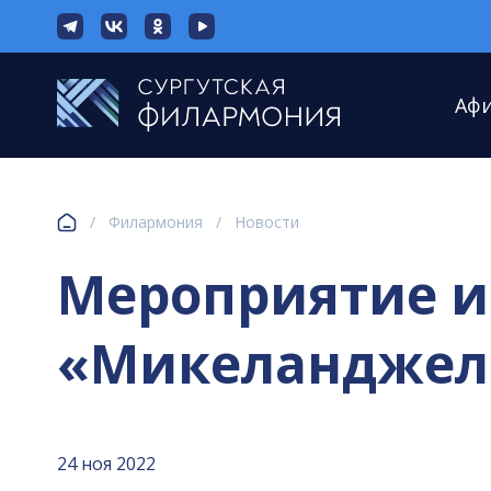
Аф
/
Филармония
/
Новости
Мероприятие из
«Микеланджело
24 ноя 2022