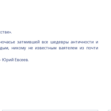
стве».
дночасье затмившей все шедевры античности и
одым, никому не известным ваятелем из почти
– Юрий Евсеев.