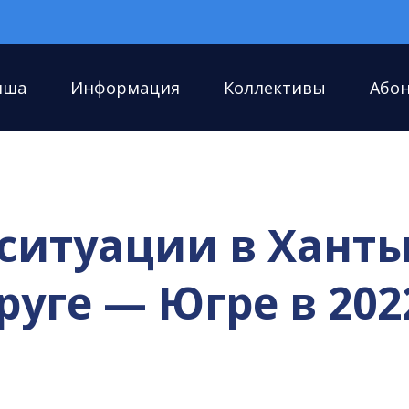
иша
Информация
Коллективы
Або
оситуации в Хант
уге — Югре в 202