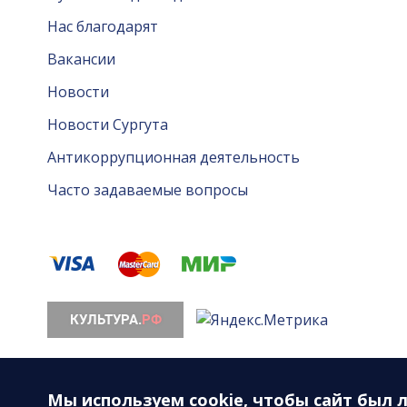
Нас благодарят
Вакансии
Новости
Новости Сургута
Антикоррупционная деятельность
Часто задаваемые вопросы
© 2026. Все права защищены. МАУ «Сургутская ф
628408, ХМАО-Югра, Тюменская область, г. Сургут, 
Мы используем
cookie
, чтобы сайт был 