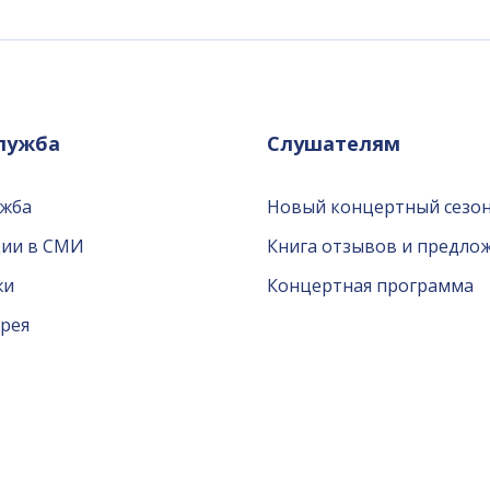
служба
Слушателям
ужба
Новый концертный сезон
ции в СМИ
Книга отзывов и предло
жи
Концертная программа
рея